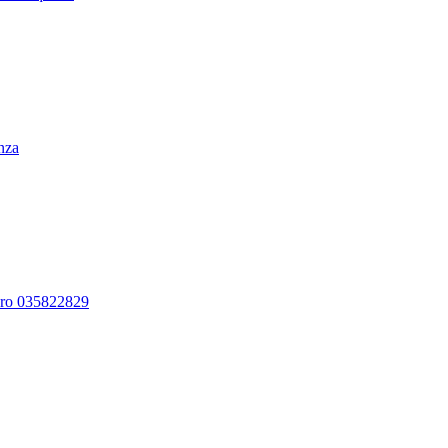
enza
ero 035822829