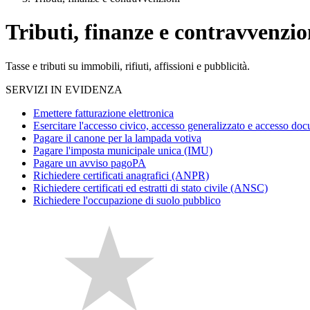
Tributi, finanze e contravvenzio
Tasse e tributi su immobili, rifiuti, affissioni e pubblicità.
SERVIZI IN EVIDENZA
Emettere fatturazione elettronica
Esercitare l'accesso civico, accesso generalizzato e accesso do
Pagare il canone per la lampada votiva
Pagare l'imposta municipale unica (IMU)
Pagare un avviso pagoPA
Richiedere certificati anagrafici (ANPR)
Richiedere certificati ed estratti di stato civile (ANSC)
Richiedere l'occupazione di suolo pubblico