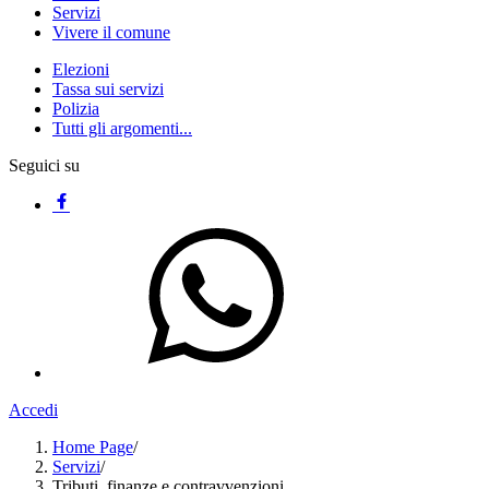
Servizi
Vivere il comune
Elezioni
Tassa sui servizi
Polizia
Tutti gli argomenti...
Seguici su
Accedi
Home Page
/
Servizi
/
Tributi, finanze e contravvenzioni