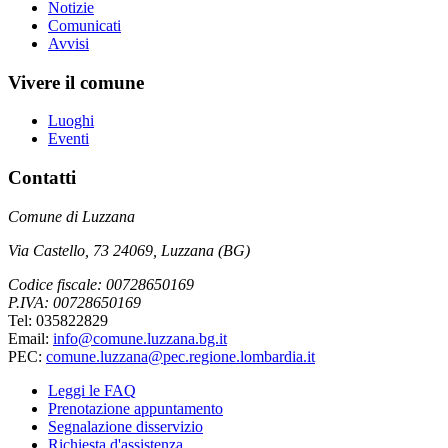
Notizie
Comunicati
Avvisi
Vivere il comune
Luoghi
Eventi
Contatti
Comune di Luzzana
Via Castello, 73 24069, Luzzana (BG)
Codice fiscale: 00728650169
P.IVA: 00728650169
Tel: 035822829
Email:
info@comune.luzzana.bg.it
PEC:
comune.luzzana@pec.regione.lombardia.it
Leggi le FAQ
Prenotazione appuntamento
Segnalazione disservizio
Richiesta d'assistenza