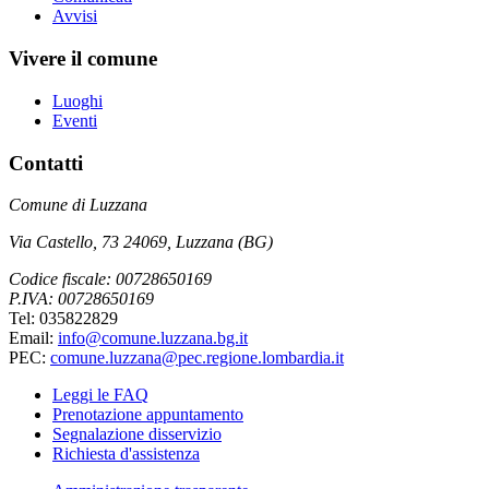
Avvisi
Vivere il comune
Luoghi
Eventi
Contatti
Comune di Luzzana
Via Castello, 73 24069, Luzzana (BG)
Codice fiscale: 00728650169
P.IVA: 00728650169
Tel: 035822829
Email:
info@comune.luzzana.bg.it
PEC:
comune.luzzana@pec.regione.lombardia.it
Leggi le FAQ
Prenotazione appuntamento
Segnalazione disservizio
Richiesta d'assistenza