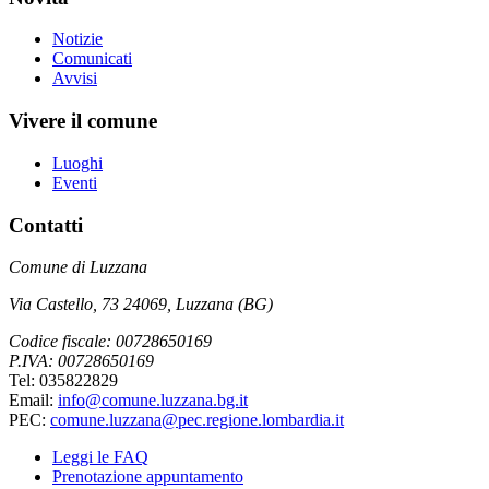
Notizie
Comunicati
Avvisi
Vivere il comune
Luoghi
Eventi
Contatti
Comune di Luzzana
Via Castello, 73 24069, Luzzana (BG)
Codice fiscale: 00728650169
P.IVA: 00728650169
Tel: 035822829
Email:
info@comune.luzzana.bg.it
PEC:
comune.luzzana@pec.regione.lombardia.it
Leggi le FAQ
Prenotazione appuntamento