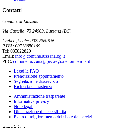
Contatti
Comune di Luzzana
Via Castello, 73 24069, Luzzana (BG)
Codice fiscale: 00728650169
P.IVA: 00728650169
Tel: 035822829
Email:
info@comune.luzzana.bg.it
PEC:
comune.luzzana@pec.regione.lombardia.it
Leggi le FAQ
Prenotazione appuntamento
Segnalazione disservizio
Richiesta d'assistenza
Amministrazione trasparente
Informativa privacy
Note legali
Dichiarazione di accessibilità
Piano di miglioramento del sito e dei servizi
Seguici su