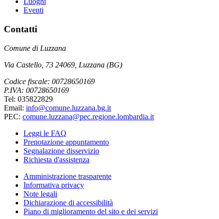
Luoghi
Eventi
Contatti
Comune di Luzzana
Via Castello, 73 24069, Luzzana (BG)
Codice fiscale: 00728650169
P.IVA: 00728650169
Tel: 035822829
Email:
info@comune.luzzana.bg.it
PEC:
comune.luzzana@pec.regione.lombardia.it
Leggi le FAQ
Prenotazione appuntamento
Segnalazione disservizio
Richiesta d'assistenza
Amministrazione trasparente
Informativa privacy
Note legali
Dichiarazione di accessibilità
Piano di miglioramento del sito e dei servizi