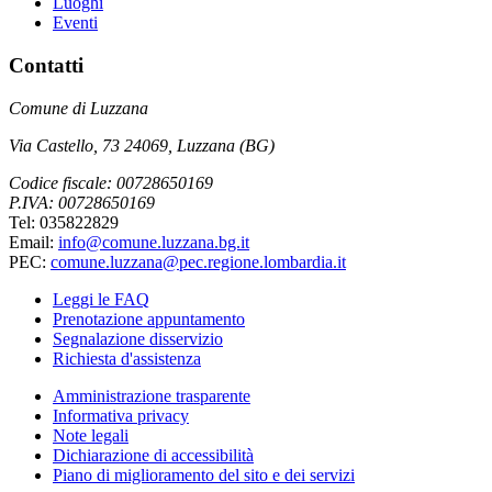
Luoghi
Eventi
Contatti
Comune di Luzzana
Via Castello, 73 24069, Luzzana (BG)
Codice fiscale: 00728650169
P.IVA: 00728650169
Tel: 035822829
Email:
info@comune.luzzana.bg.it
PEC:
comune.luzzana@pec.regione.lombardia.it
Leggi le FAQ
Prenotazione appuntamento
Segnalazione disservizio
Richiesta d'assistenza
Amministrazione trasparente
Informativa privacy
Note legali
Dichiarazione di accessibilità
Piano di miglioramento del sito e dei servizi