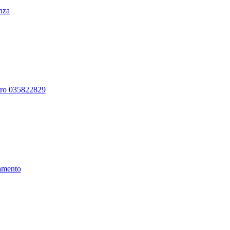
enza
ero 035822829
amento