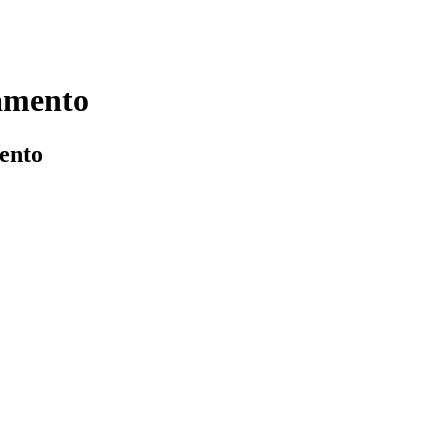
tamento
mento